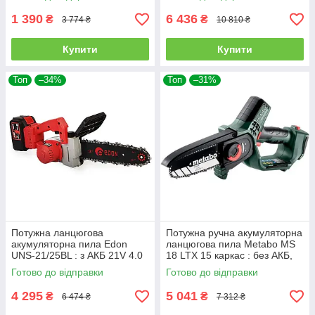
100/150мм
1 390
6 436
₴
₴
3 774 ₴
10 810 ₴
Купити
Купити
Топ
–34%
Топ
–31%
Потужна ланцюгова
Потужна ручна акумуляторна
акумуляторна пила Edon
ланцюгова пила Metabo MS
UNS-21/25BL : з АКБ 21V 4.0
18 LTX 15 каркас : без АКБ,
Ah, шина 25 см
шина 15 см
Готово до відправки
Готово до відправки
4 295
5 041
₴
₴
6 474 ₴
7 312 ₴