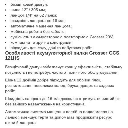
безщітковий двигун;
шина 12" / 305 мм;
ланцюг 1/4" на 62 ланки;
швидкість ланцюга до 16 м/с;
автоматичне мащення ланцюга;
мобільна робота без кабелю;
сумісність з акумуляторною платформою Grosser 20V;
компактна та зручна конструкція;
підходить для саду, дачі та побутових робіт.
Особливості акумуляторної пилки Grosser GCS
121HS
Безщітковий двигун забезпечує кращу ефективність, стабільну
потужність і не потребує частого технічного обслуговування.
Шина 12 дюймів добре підходить для обрізки гілок,
розпилювання невеликих колод, бруса, дощок та садових
робіт.
Швидкість ланцюга до 16 м/с дозволяє отримувати чистий різ
без зайвого навантаження на користувача.
Автоматична система мащення постійно подає масло на
ланцюг, зменшує тертя та допомагає продовжити ресурс
шини й ланцюга.