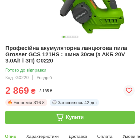
Професійна акумуляторна ланцюгова пила
Grosser GCS 121HS : шина 30см (з АКБ 20V
3.0Ah і ЗП) G0220
Готово до відправки
Код: G0220
Роздріб
2 869
₴
3 185 ₴
Економія
316 ₴
Залишилось
42 дні
Купити
Опис
Характеристики
Доставка
Оплата
Умови п