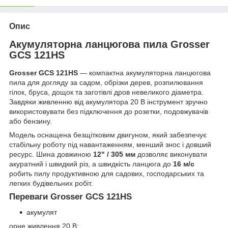
Опис
Акумуляторна ланцюгова пила Grosser
GCS 121HS
Grosser GCS 121HS
— компактна акумуляторна ланцюгова
пила для догляду за садом, обрізки дерев, розпилювання
гілок, бруса, дощок та заготівлі дров невеликого діаметра.
Завдяки живленню від акумулятора 20 В інструмент зручно
використовувати без підключення до розетки, подовжувачів
або бензину.
Модель оснащена безщітковим двигуном, який забезпечує
стабільну роботу під навантаженням, менший знос і до
вший
ресур
с. Шина довжиною
12" / 305 мм
дозволяє виконувати
акуратний і швидкий різ, а швидкість ланцюга до
16 м/с
робить пилу продуктивною для садових, господарських та
легких будівельних робіт.
Переваги Grosser GCS 121HS
акумулят
орне живлення 20 В;