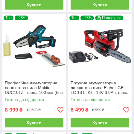
Купити
Купити
Топ
–28%
Топ
–28%
Подарунок
Професійна акумуляторна
Потужна акумуляторна
ланцюгова пила Makita
ланцюгова пила Einhell GE-
DUC101Z : шина 100 мм (без
LC 18 Li Kit : 18V 3.0Ah, шина
АКБ)
25см (4501760)
Готово до відправки
Готово до відправки
8 999
6 499
₴
₴
12 500 ₴
8 999 ₴
Купити
Купити