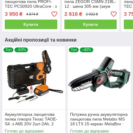
ланцюгова пила PROFI-
пила ZEGOR CSMN-21BL-
ланц
TEC PCS0920 UltraCore : з
12 : шина 305 мм (акум
TEC
АКБ 20V 4.0Ah, шина 25см
1шт-21V 3.0Ah і зарядка)
POWE
3 950
2 616
3 7
₴
₴
4 874 ₴
2 932 ₴
(007645)
Аh, 
Купити
Купити
Акційні пропозиції та новинки
Топ
–63%
Топ
–40%
Акумуляторна ланцюгова
Потужна ручна акумуляторна
пилка гілкоріз Техас TAOE-
ланцюгова пила Metabo MS
S4: з АКБ 20V 2шт-2Ah, 2
18 LTX 15 каркас MetaBox :
шини і ланцюги по
без АКБ, шина 15 см
Готово до відправки
Готово до відправки