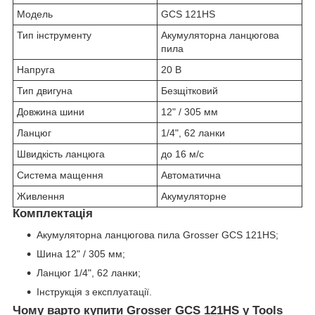
Модель
GCS 121HS
Тип інструменту
Акумуляторна ланцюгова
пила
Напруга
20 В
Тип двигуна
Безщітковий
Довжина шини
12" / 305 мм
Ланцюг
1/4", 62 ланки
Швидкість ланцюга
до 16 м/с
Система мащення
Автоматична
Живлення
Акумуляторне
Комплектація
Акумуляторна ланцюгова пила Grosser GCS 121HS;
Шина 12" / 305 мм;
Ланцюг 1/4", 62 ланки;
Інструкція з експлуатації.
Чому варто купити Grosser GCS 121HS у Tools