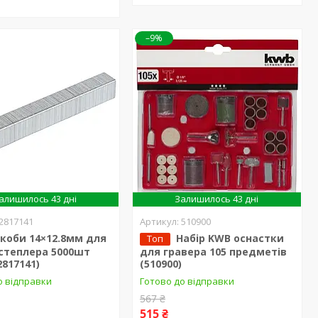
–9%
алишилось 43 дні
Залишилось 43 дні
2817141
510900
коби 14×12.8мм для
Набір KWB оснастки
Топ
степлера 5000шт
для гравера 105 предметів
2817141)
(510900)
о відправки
Готово до відправки
567 ₴
515 ₴