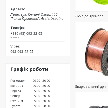
Львів, вул. Княгині Ольги, 112
Ліска до тримера
"Ринок Провесінь", Львів, Україна
+380 (98) 093-22-65
Іванка
098-093-22-65
Графік роботи
Понеділок
09:00
20:00
Вівторок
09:00
20:00
Зварювальний дріт
Середа
09:00
20:00
Четвер
09:00
20:00
Пʼятниця
09:00
20:00
Субота
09:00
18:00