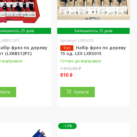
лишилось 25 днів
Залишилось 25 днів
LXRBS12PC
LXRS015
абір фрез по дереву
Набір фрез по дереву
Топ
шт (LXRBS12PC)
15 од. LEX LXRS015
о відправки
Готово до відправки
1 012,50 ₴
810 ₴
упити
Купити
–10%