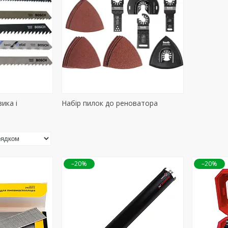
ика і
Набір пилок до реноватора
–20%
–20%