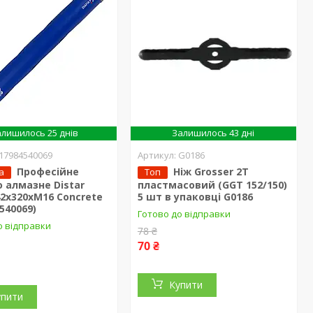
лишилось 25 днів
Залишилось 43 дні
17984540069
G0186
Професійне
Ніж Grosser 2Т
а
Топ
 алмазне Distar
пластмасовий (GGT 152/150)
2x320xМ16 Concrete
5 шт в упаковці G0186
4540069)
Готово до відправки
о відправки
78 ₴
70 ₴
Купити
упити