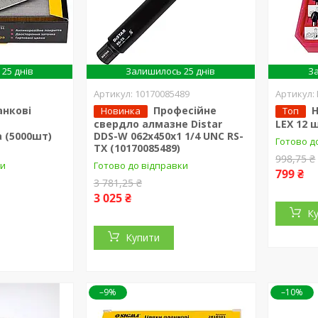
25 днів
Залишилось 25 днів
За
10170085489
анкові
Професійне
Н
Новинка
Топ
я
свердло алмазне Distar
LEX 12 
 (5000шт)
DDS-W 062x450x1 1/4 UNC RS-
Готово д
TX (10170085489)
998,75 ₴
ки
Готово до відправки
799 ₴
3 781,25 ₴
3 025 ₴
К
Купити
–9%
–10%