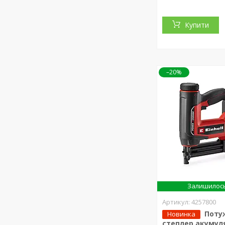
Купити
–20%
Залишилось
4257800
Поту
Новинка
степлер акумул