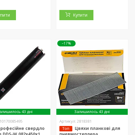
упити
Купити
–17%
алишилось 43 дні
Залишилось 43 дні
10170085495
2818381
Професійне свердло
Цвяхи планкові для
Топ
 DDS-W 082x450x1
пневмостеплера