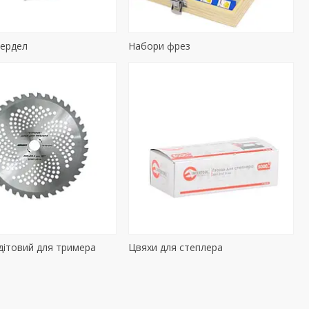
вердел
Набори фрез
дітовий для тримера
Цвяхи для степлера