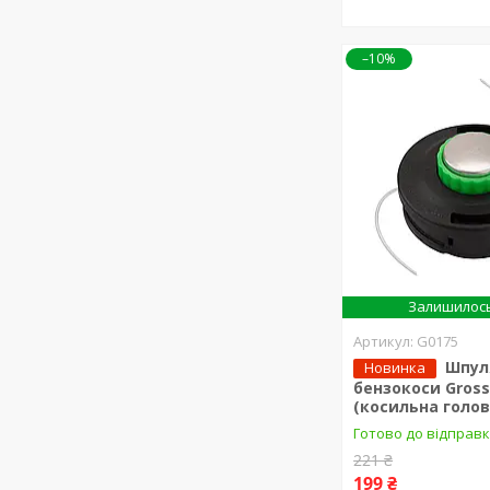
–10%
Залишилось
G0175
Шпул
Новинка
бензокоси Gross
(косильна голов
Готово до відправ
221 ₴
199 ₴