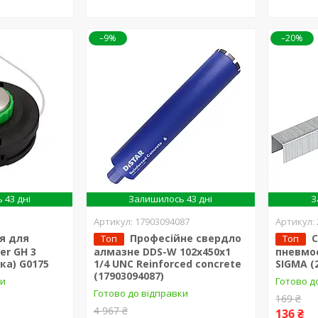
–9%
–20%
 43 дні
Залишилось 43 дні
З
17903094087
я для
Професійне свердло
С
Топ
Топ
er GH 3
алмазне DDS-W 102x450x1
пневмо
ка) G0175
1/4 UNC Reinforced concrete
SIGMA (
(17903094087)
ки
Готово д
Готово до відправки
169 ₴
4 967 ₴
136 ₴