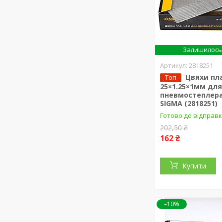
Залишилось 
2818251
Цвяхи пл
Топ
25×1.25×1мм дл
пневмостеплера
SIGMA (2818251)
Готово до відправ
202,50 ₴
162 ₴
Купити
–10%