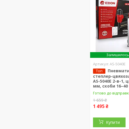
Залишилось 
AS-5040E
Пневмат
Топ
степлер-цвяхоз
AS-5040E 2-в-1, 
мм, скоби 16–40
Готово до відправ
1 659 ₴
1 495 ₴
Купити