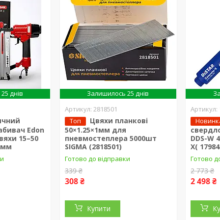
25 днів
Залишилось 25 днів
За
2818501
ичний
Цвяхи планкові
Топ
Новинк
абивач Edon
50×1.25×1мм для
свердло
цвяхи 15–50
пневмостеплера 5000шт
DDS-W 4
 мм
SIGMA (2818501)
X( 1798
ки
Готово до відправки
Готово д
339 ₴
2 773 ₴
308 ₴
2 498 ₴
Купити
К