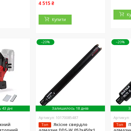
4 515 ₴
К
Купити
–20%
–20%
 43 дні
Залишилось 18 днів
З
10170085487
жний
Якісне свердло
Топ
Топ
яторний
алмазне DDS-W 052x450x1
алмазне