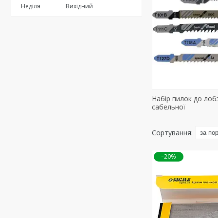
Неділя
Вихідний
Набір пилок до лобз
сабельної
–20%