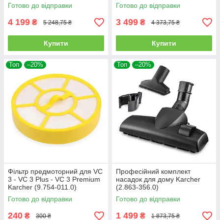
кг
Готово до відправки
Готово до відправки
4 199
3 499
₴
₴
5 248,75 ₴
4 373,75 ₴
Купити
Купити
Топ
–20%
Топ
–20%
Фільтр предмоторний для VC
Професійний комплект
3 - VC 3 Plus - VC 3 Premium
насадок для дому Karcher
Karcher (9.754-011.0)
(2.863-356.0)
Готово до відправки
Готово до відправки
240
1 499
₴
₴
300 ₴
1 873,75 ₴