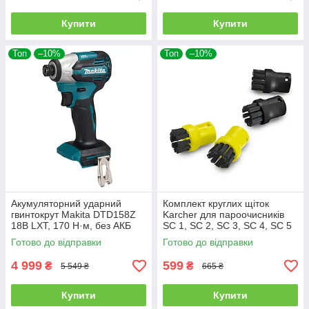
Купити
Купити
Топ
–10%
Топ
–10%
Акумуляторний ударний
Комплект круглих щіток
гвинтокрут Makita DTD158Z
Karcher для пароочисників
18В LXT, 170 Н·м, без АКБ
SC 1, SC 2, SC 3, SC 4, SC 5
(4 шт.) (2.863-264.0)
Готово до відправки
Готово до відправки
4 999
599
₴
₴
5 549 ₴
665 ₴
Купити
Купити