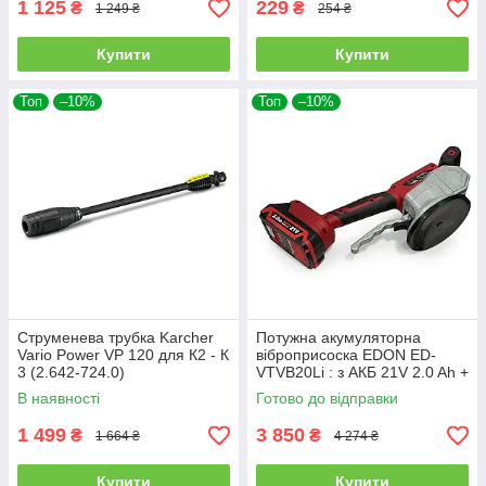
1 125
229
₴
₴
1 249 ₴
254 ₴
Купити
Купити
Топ
–10%
Топ
–10%
Струменева трубка Karcher
Потужна акумуляторна
Vario Power VP 120 для К2 - К
віброприсоска EDON ED-
3 (2.642-724.0)
VTVB20Li : з АКБ 21V 2.0 Ah +
ЗП
В наявності
Готово до відправки
1 499
3 850
₴
₴
1 664 ₴
4 274 ₴
Купити
Купити