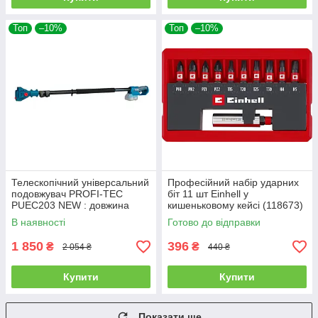
Топ
–10%
Топ
–10%
Телескопічний універсальний
Професійний набір ударних
подовжувач PROFI-TEC
біт 11 шт Einhell у
PUEC203 NEW : довжина
кишеньковому кейсі (118673)
1,4–3,0м (без АКБ та ЗП)
В наявності
Готово до відправки
1 850
396
₴
₴
2 054 ₴
440 ₴
Купити
Купити
Показати ще