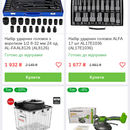
Набір ударних головок з
Набір ударних головок ALFA
воротком 1/2 8-32 мм 24 од.
17 шт AL17E1036
AL-FA AL8126 (AL8126)
(AL17E1036)
Готово до відправки
Готово до відправки
1 932
1 677
₴
₴
2 145 ₴
1 861 ₴
Купити
Купити
Топ
–10%
Топ
–9%