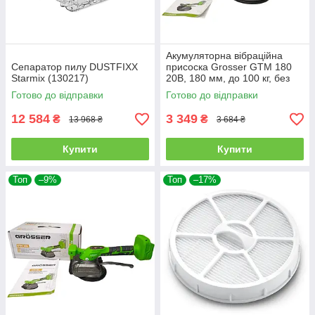
Акумуляторна вібраційна
Сепаратор пилу DUSTFIXX
присоска Grosser GTM 180
Starmix (130217)
20В, 180 мм, до 100 кг, без
АКБ
Готово до відправки
Готово до відправки
12 584
3 349
₴
₴
13 968 ₴
3 684 ₴
Купити
Купити
Топ
–9%
Топ
–17%