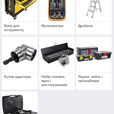
Візок для
Мультиметри
Драбини
інструменту
Кутові адаптери
Набір головок,
Ящики, кейси і
зірок і
органайзери
шестигранників