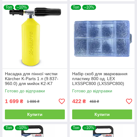
Топ
–10%
Топ
–10%
Насадка для пінної чистки
Набір скоб для зварювання
Kärcher K-Parts 1 л (9.837-
пластику 800 од. LEX
960.0) для мийок K2-K7
LXSSPC800 (LXSSPC800)
(800 шт, 8 типів)
Готово до відправки
Готово до відправки
1 699
422
₴
₴
1 886 ₴
468 ₴
Купити
Купити
Топ
–10%
Топ
–10%