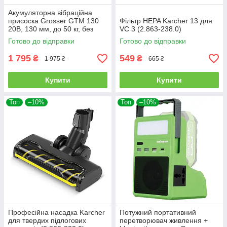
Акумуляторна вібраційна
присоска Grosser GTM 130
Фільтр HEPA Karcher 13 для
20В, 130 мм, до 50 кг, без
VC 3 (2.863-238.0)
АКБ
Готово до відправки
Готово до відправки
1 795
549
₴
₴
1 975 ₴
665 ₴
Купити
Купити
Топ
–10%
Топ
–10%
Професійна насадка Karcher
Потужний портативний
для твердих підлогових
перетворювач живлення +