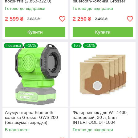
покриттів (2.863-322.0)
bluetooth-колонка Grosser
GPI 300 (G0317)
Готово до відправки
Готово до відправки
2 599
2 250
₴
₴
2 885 ₴
2 498 ₴
Купити
Купити
Новинка
–10%
Топ
–10%
Акумуляторна Bluetooth-
Фільтр-мішок для WT-1430,
колонка Grosser GWS 200
паперовий, 30 л, 5 шт.
(без акума і зарядки)
INTERTOOL DT-1034
В наявності
Готово до відправки