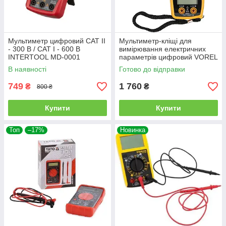
Мультиметр цифровий CAT II
Мультиметр-кліщі для
- 300 В / CAT I - 600 В
вимірювання електричних
INTERTOOL MD-0001
параметрів цифровий VOREL
81801
В наявності
Готово до відправки
749
1 760
₴
₴
800 ₴
Купити
Купити
Топ
–17%
Новинка