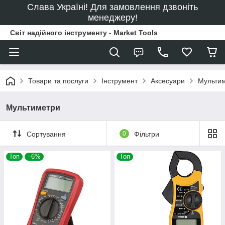
Слава Україні! Для замовлення дзвоніть
менеджеру!
Світ надійного інструменту - Market Tools
Товари та послуги
Інструмент
Аксесуари
Мульти
Мультиметри
Сортування
0
Фільтри
Топ
–6%
Топ