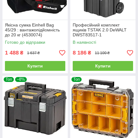
Якісна сумка Einhell Bag
Професійний комплект
45/29 : вантажопідйомність
ящиків TSTAK 2.0 DeWALT
до 20 кг (4530074)
DWST83517-1
Готово до відправки
В наявності
1 488
8 186
₴
₴
1 637 ₴
11 100 ₴
Купити
Купити
Топ
–8%
Топ