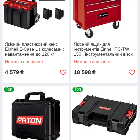
Якісний пластиковий кейс
Якісний ящик для
Einhell E-Case L з колесами :
інструментів Einhell TC-TW
навантаження до 120 кг
150 : інструментальний візок
(4540014)
(4510151)
Немає в наявності
Немає в наявності
4 579
18 598
₴
₴
Топ
Топ