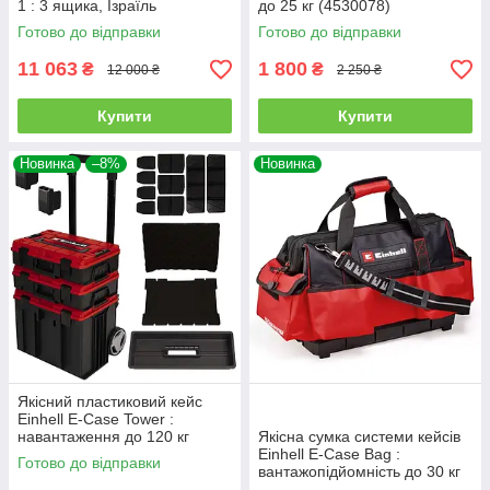
1 : 3 ящика, Ізраїль
до 25 кг (4530078)
Готово до відправки
Готово до відправки
11 063
1 800
₴
₴
12 000 ₴
2 250 ₴
Купити
Купити
Новинка
–8%
Новинка
Якісний пластиковий кейс
Einhell E-Case Tower :
навантаження до 120 кг
Якісна сумка системи кейсів
(4540015)
Einhell E-Case Bag :
Готово до відправки
вантажопідйомність до 30 кг
(4540036)