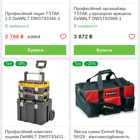
Професійний органайзер
Професійний ящик TSTAK
TSTAK з прозорою кришкою
2.0 DeWALT DWST83346-1
DeWALT DWST82968-1
В наявності
В наявності
2 766
3 872
₴
₴
3 000 ₴
Купити
Купити
Топ
–8%
Топ
–20%
Професійний комплект
Якісна сумка Einhell Bag
ящиків DeWALT DWST83411-
56/29 : вантажопідйомність