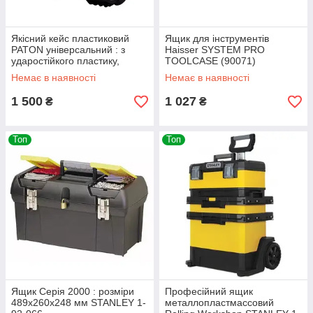
Якісний кейс пластиковий
Ящик для інструментів
PATON універсальний : з
Haisser SYSTEM PRO
ударостійкого пластику,
TOOLCASE (90071)
навантаження до 100 кг, вага
Немає в наявності
Немає в наявності
2 кг
1 500
1 027
₴
₴
Топ
Топ
Ящик Серія 2000 : розміри
Професійний ящик
489x260x248 мм STANLEY 1-
металлопластмассовий