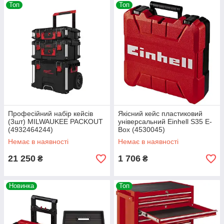
Топ
Топ
Професійний набір кейсів
Якісний кейс пластиковий
(3шт) MILWAUKEE PACKOUT
універсальний Einhell S35 E-
(4932464244)
Box (4530045)
Немає в наявності
Немає в наявності
21 250
1 706
₴
₴
Новинка
Топ