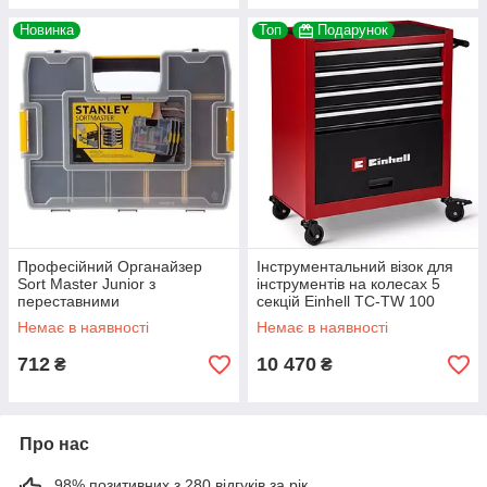
Новинка
Топ
Подарунок
Професійний Органайзер
Інструментальний візок для
Sort Master Junior з
інструментів на колесах 5
переставними
секцій Einhell TC-TW 100
перегородками STANLEY 1-
ящик для інструментів
Немає в наявності
Немає в наявності
97-483
(4510170)
712
10 470
₴
₴
Про нас
98% позитивних з 280 відгуків за рік