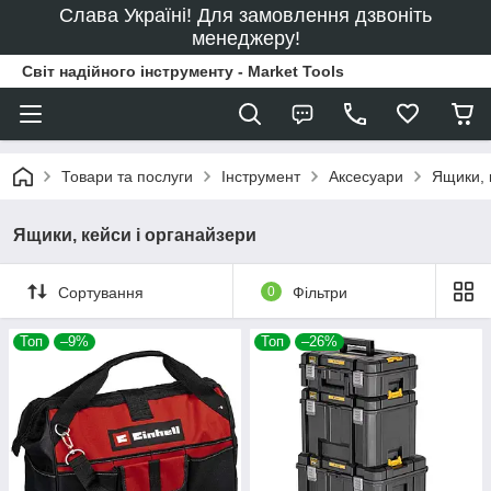
Слава Україні! Для замовлення дзвоніть
менеджеру!
Світ надійного інструменту - Market Tools
Товари та послуги
Інструмент
Аксесуари
Ящики, 
Ящики, кейси і органайзери
Сортування
0
Фільтри
Топ
–9%
Топ
–26%