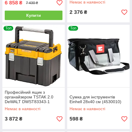
6 858
Немає в наявності
₴
7 430 ₴
2 376
₴
Купити
Топ
Топ
Професійний ящик з
органайзером TSTAK 2.0
Сумка для інструментів
DeWALT DWST83343-1
Einhell 28х40 см (4530010)
Немає в наявності
Немає в наявності
3 872
598
₴
₴