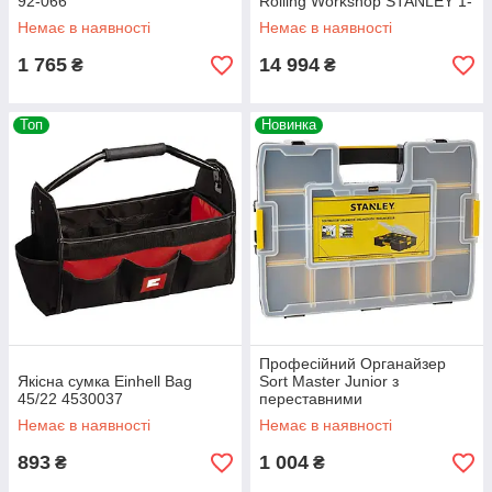
92-066
Rolling Workshop STANLEY 1-
95-621 : на колесах, Ізраїль
Немає в наявності
Немає в наявності
1 765
14 994
₴
₴
Топ
Новинка
Професійний Органайзер
Якісна сумка Einhell Bag
Sort Master Junior з
45/22 4530037
переставними
перегородками STANLEY 1-
Немає в наявності
Немає в наявності
94-745
893
1 004
₴
₴